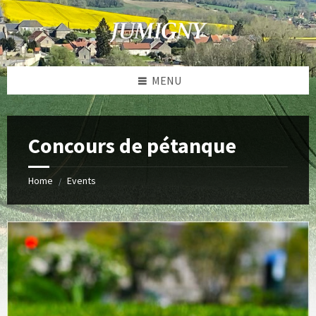
Skip
Skip
Skip
to
to
to
content
left
footer
sidebar
MENU
Concours de pétanque
Home
Events
/