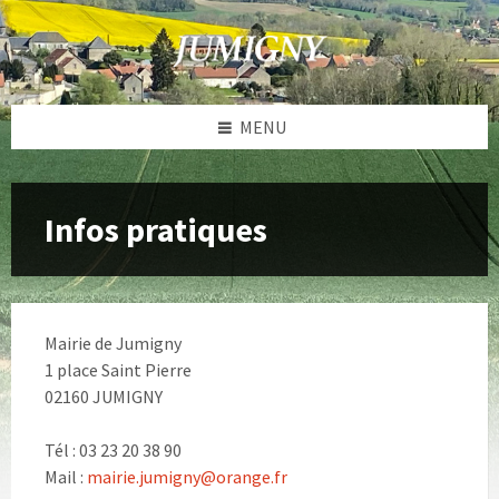
Skip
Skip
Skip
to
to
to
content
left
footer
sidebar
MENU
Infos pratiques
Mairie de Jumigny
1 place Saint Pierre
02160 JUMIGNY
Tél : 03 23 20 38 90
Mail :
mairie.jumigny@orange.fr